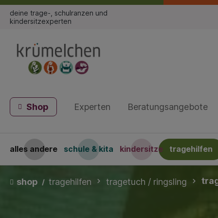
deine trage-, schulranzen und
kindersitzexperten
Shop
Experten
Beratungsangebote
alles andere
schule & kita
kindersitze
tragehilfen
tra
shop
tragehilfen
tragetuch / ringsling