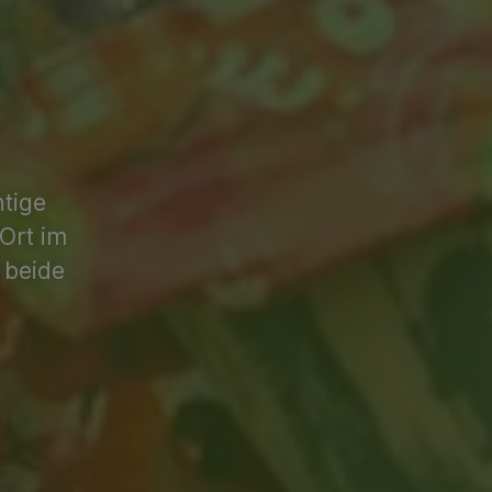
htige
Ort im
 beide