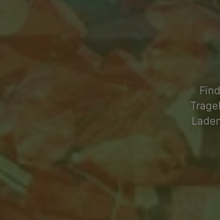
Find
Trage
Laden