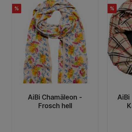
%
%
AiBi Chamäleon -
AiBi
Frosch hell
K