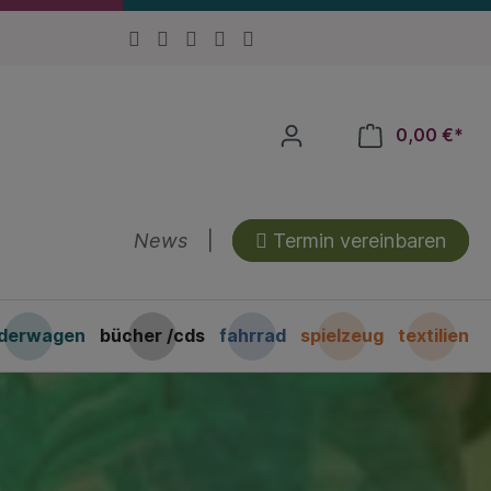
0,00 €*
News
|
Termin vereinbaren
nderwagen
bücher /cds
fahrrad
spielzeug
textilien