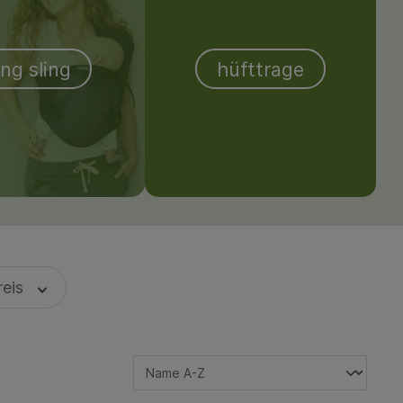
ing sling
hüfttrage
reis