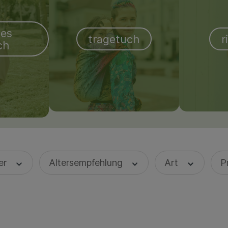
hes
tragetuch
r
ch
ler
Altersempfehlung
Art
P