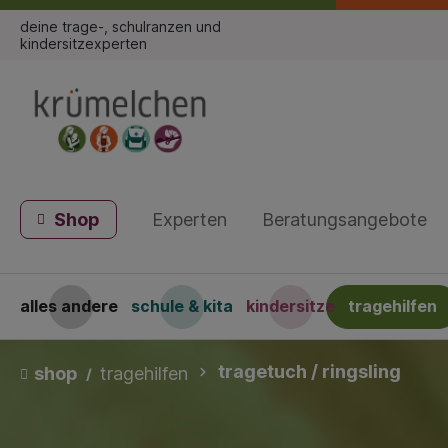
deine trage-, schulranzen und
kindersitzexperten
Shop
Experten
Beratungsangebote
alles andere
schule & kita
kindersitze
tragehilfen
tragetuch / ringsling
shop
tragehilfen