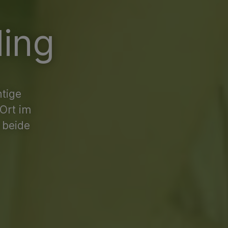
ling
htige
Ort im
 beide