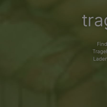
tra
Find
Trage
Laden