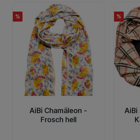
%
%
AiBi Chamäleon -
AiBi
Frosch hell
K