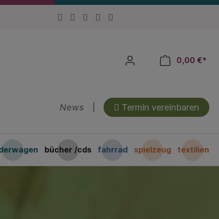
0,00 €*
News
|
Termin vereinbaren
nderwagen
bücher /cds
fahrrad
spielzeug
textilien