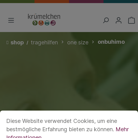
onbuhimo
shop
tragehilfen
one size
Diese Website verwendet Cookies, um eine
bestmögliche Erfahrung bieten zu können.
Mehr
Informationen ...