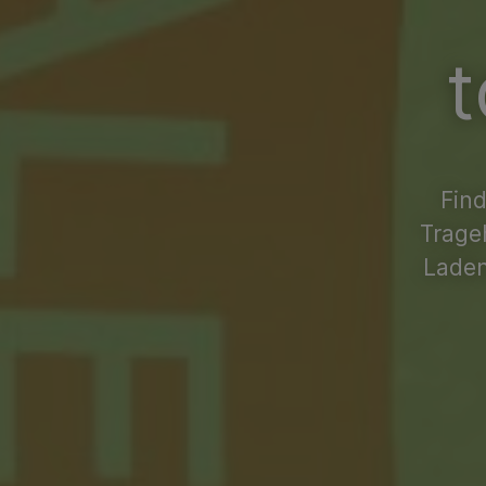
t
Find
Trage
Laden