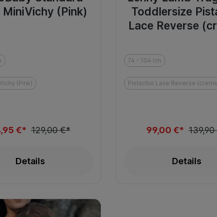
 MiniVichy (Pink)
Toddlersize Pist
Lace Reverse (c
grün)
m
74 - 104 cm
Vichy (Pink)
Pistachio Lace Reverse (creme
,95 €*
129,00 €*
99,00 €*
139,90
Details
Details