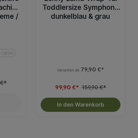
achio
Toddlersize Symphony
reme /
dunkelblau & grau
 / grün)
79,90 €*
Varianten ab
 €*
99,90 €*
159,90 €*
In den Warenkorb