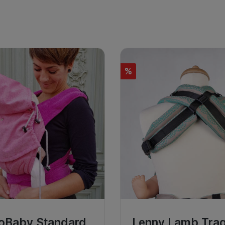
%
oBaby Standard
Lenny Lamb Trag