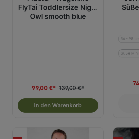
FlyTai Toddlersize Night
Süße
Owl smooth blue
56 - 98 c
Süße Mini
74
99,00 €*
139,00 €*
In den Warenkorb