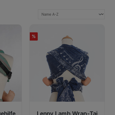
%
ehilfe
Lenny Lamb Wrap-Tai