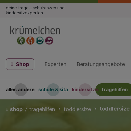
deine trage-, schulranzen und
kindersitzexperten
Shop
Experten
Beratungsangebote
alles andere
schule & kita
kindersitze
tragehilfen
toddlersize
shop
tragehilfen
toddlersize