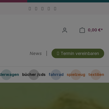
0,00 €*
News
|
Termin vereinbaren
nderwagen
bücher /cds
fahrrad
spielzeug
textilien