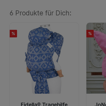
6 Produkte für Dich:
%
%
Fidella® Tragehilfe
JoN