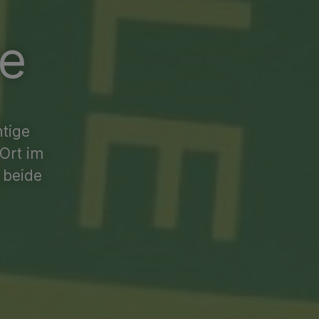
le
htige
Ort im
 beide