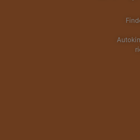
Find
Autokin
r