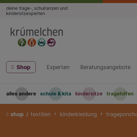
deine trage-, schulranzen und
kindersitzexperten
Shop
Experten
Beratungsangebote
alles andere
schule & kita
kindersitze
tragehilfen
shop
textilien
kinderkleidung
trageponch