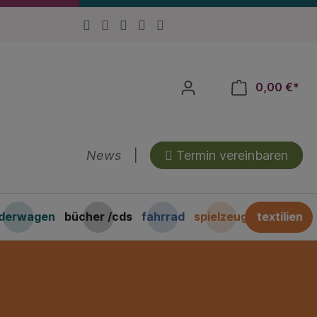
0,00 €*
News
|
Termin vereinbaren
nderwagen
bücher /cds
fahrrad
spielzeug
textilien