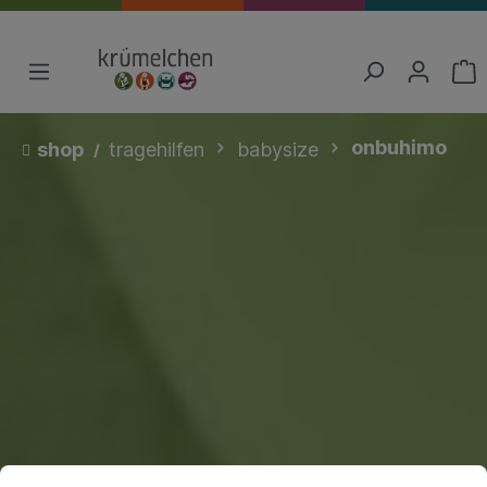
onbuhimo
shop
tragehilfen
babysize