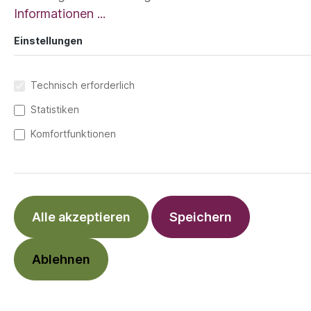
Informationen ...
Einstellungen
Technisch erforderlich
Statistiken
Komfortfunktionen
Alle akzeptieren
Speichern
Babytragen von manduca® und das Leben
fühlt sich ganz leicht an. Von Geburt| Ca. 50
Ablehnen
– 98 cm |20 kg