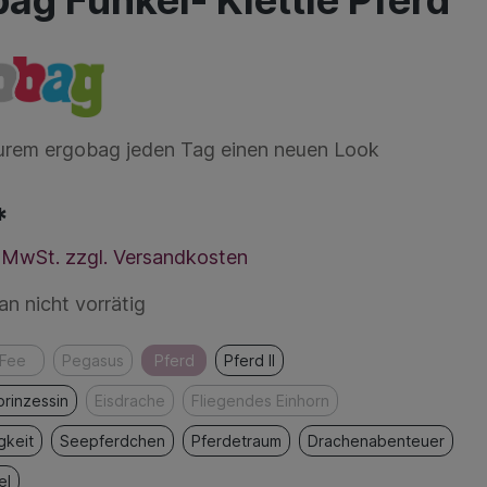
ag Funkel- Klettie Pferd
urem ergobag jeden Tag einen neuen Look
*
l. MwSt. zzgl. Versandkosten
 nicht vorrätig
Fee
Pegasus
Pferd
Pferd II
prinzessin
Eisdrache
Fliegendes Einhorn
gkeit
Seepferdchen
Pferdetraum
Drachenabenteuer
el