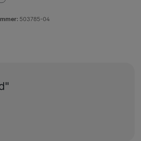
ummer:
503785-04
d"