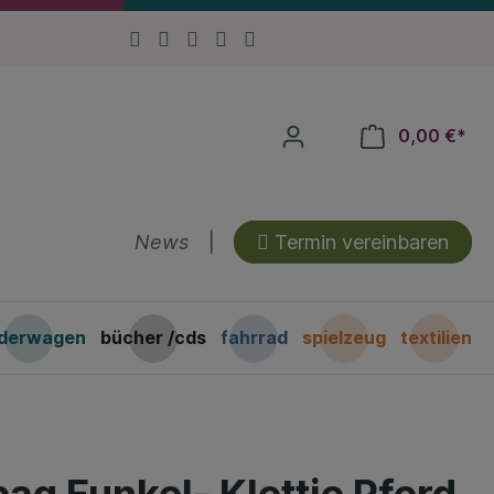
0,00 €*
News
|
Termin vereinbaren
nderwagen
bücher /cds
fahrrad
spielzeug
textilien