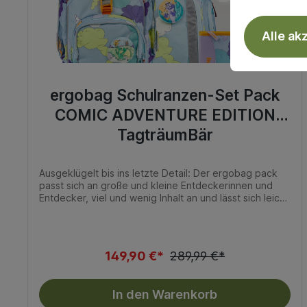
Alle ak
ergobag Schulranzen-Set Pack
COMIC ADVENTURE EDITION
TagträumBär
Ausgeklügelt bis ins letzte Detail: Der ergobag pack
passt sich an große und kleine Entdeckerinnen und
Entdecker, viel und wenig Inhalt an und lässt sich leicht
öffnen. So bleibt immer alles an seinem Platz und sitzt
einfach perfekt. Ein tolles Plus: dank integrierter
Heftebox heißt es außerdem „Tschüss Eselsohren!".
Video zum Ranzen: 6-teiliges Set Das ist alles mit
149,90 €*
289,99 €*
dabei Schulrucksack Sportrucksack Kletties Heftebox
Federmäppchen Schlampermäppchen Größe: 28 x 40
x 25 cm (B/H/T) Gewicht: 1100 g Volumen: 20 Liter
In den Warenkorb
Material Hauptstoff: 100% Polyester Aus 39 recycelten