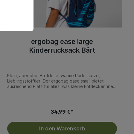
ergobag ease large
Kinderrucksack Bärt
Klein, aber oho! Brotdose, warme Pudelmütze,
Lieblingsstofftier: Der ergobag ease small bietet
ausreichend Platz für alles, was kleine Entdeckerinnen
und Entdecker brauchen. Das Zudrehen der
Trinkflasche klappt noch nicht so ganz? Kein Problem:
Die Flaschenhalterung im Hauptfach sorgt für
Auslaufschutz. Mit Namensschild und individuellem
34,99 €*
Klettie wird der ease small einfach unverwechselbar.
Maße: 20/11/30 cm (B/T/H) Volumen: ca. 6 Liter
In den Warenkorb