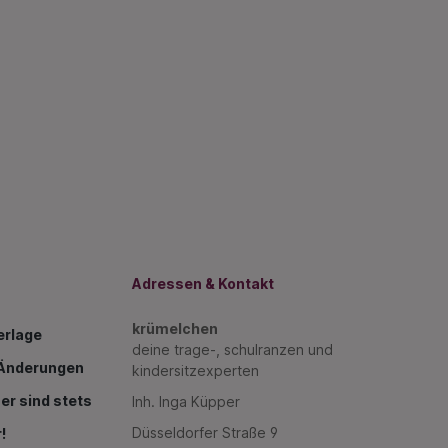
Adressen & Kontakt
krümelchen
erlage
deine trage-, schulranzen und
g Änderungen
kindersitzexperten
er sind stets
Inh. Inga Küpper
Düsseldorfer Straße 9
!