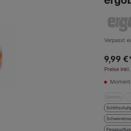
ergob
Verpasst e
9,99 €
Preise ink
Momentan
Einhorn
Schlittschuh
Schwerelosi
Pegasusflüg