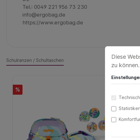
Tel.: 0049 221 956 73 230
info@ergobag.de
https://www.ergobag.de
Diese Webs
Schulranzen / Schultaschen
zu können
Einstellunge
%
Technisch
Statistike
Komfortfu