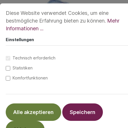
Diese Website verwendet Cookies, um eine
bestmögliche Erfahrung bieten zu können.
Mehr
Informationen ...
Einstellungen
Technisch erforderlich
Verpasst eurem ergobag jeden Tag einen
Statistiken
neuen Look
Komfortfunktionen
9,99 €*
Preise inkl. MwSt. zzgl. Versandkosten
Alle akzeptieren
Speichern
Einhorn
Fee
Pegasus
Pferd
Pferd II
Schlittschuhprinzessin
Eisdrache