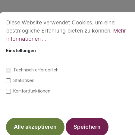
Diese Website verwendet Cookies, um eine
bestmögliche Erfahrung bieten zu können.
Mehr
Informationen ...
Einstellungen
Technisch erforderlich
Statistiken
Komfortfunktionen
Die cocoome Helium WrapConversion
Babytrage passt für jeden Körpertyp – ob
Mama, Papa, Oma oder Opa.
Alle akzeptieren
Speichern