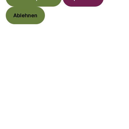
Storchenwiege WrapBabyCarrier genau das
Richtige. Geburt - 12 Monate | 50 - 86 cm |
Ablehnen
15 kg
%
109,90 €*
140,00 €*
(21.5% gespart)
Preise inkl. MwSt. zzgl. Versandkosten
Baumwolle
50 - 86 cm
Graphit
Jeans
In den Warenkorb