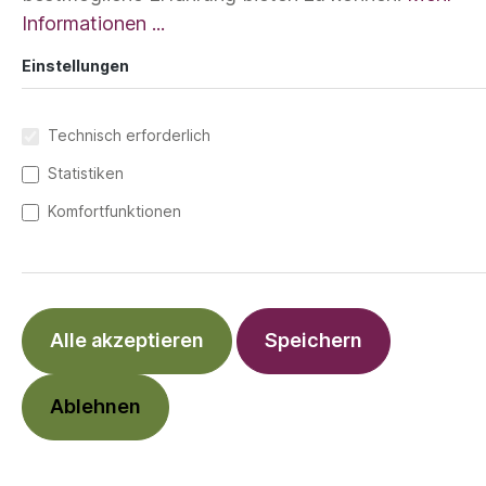
Informationen ...
Einstellungen
Technisch erforderlich
Statistiken
Komfortfunktionen
Alle akzeptieren
Speichern
%
9,90 €*
Ablehnen
49,95 €*
(80.18% gespart)
Preise inkl. MwSt. zzgl. Versandkosten