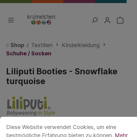
Shop
Textilien
Kinderkleidung
Schuhe / Socken
Liliputi Booties - Snowflake
turquoise
Diese Website verwendet Cookies, um eine
bestmögliche Erfahrung bieten zu können.
Mehr