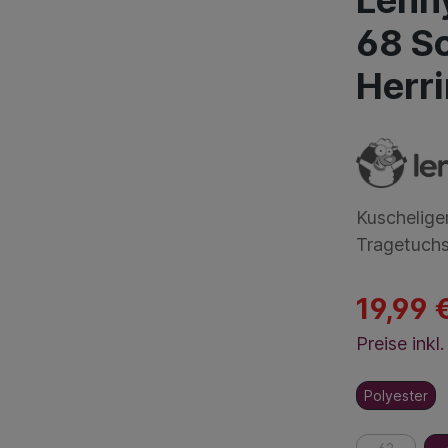
Lenny
68 Sc
Herri
Kuschelige
Tragetuchs
19,99 
Preise ink
Polyester