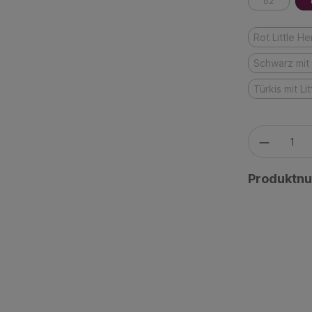
62
Rot Little H
Schwarz mit 
Türkis mit Li
Produktn