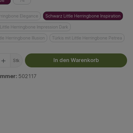
68
74
erringbone Elegance
Schwarz Little Herringbone Inspiration
Little Herringbone Impression Dark
ttle Herringbone Illusion
Türkis mit Little Herringbone Petrea
In den Warenkorb
Stk
ummer:
502117