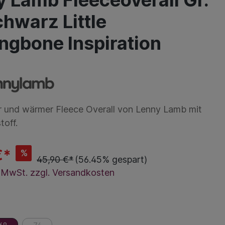
 Lamb Fleeceoverall Gr.
hwarz Little
ngbone Inspiration
r und wärmer Fleece Overall von Lenny Lamb mit
toff.
€*
%
45,90 €*
(56.45% gespart)
l. MwSt. zzgl. Versandkosten