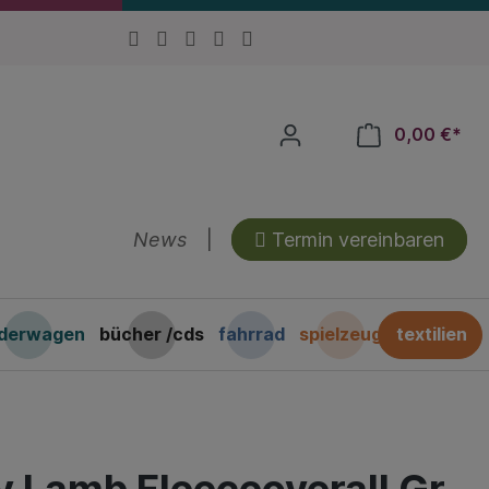
0,00 €*
News
|
Termin vereinbaren
nderwagen
bücher /cds
fahrrad
spielzeug
textilien