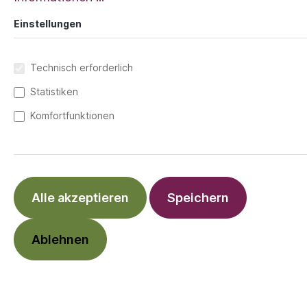
Einstellungen
Technisch erforderlich
Statistiken
Komfortfunktionen
Alle akzeptieren
Speichern
2,90 €*
Ablehnen
Preise inkl. MwSt. zzgl. Versandkosten
Hai
Unicorn
Panda
Kitty