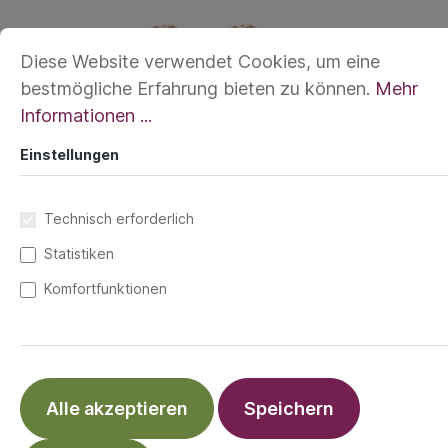
Diese Website verwendet Cookies, um eine
bestmögliche Erfahrung bieten zu können.
Mehr
Informationen ...
Einstellungen
Technisch erforderlich
Statistiken
Komfortfunktionen
Die Kinderwagenhaken aus Kordel sind
schön und praktisch zugleich. Mit den
Karabinern lassen sich Taschen,
Wickelrucksäcke oder Einkaufstüten
Alle akzeptieren
Speichern
problemlos am Kinderwagen befestigen.