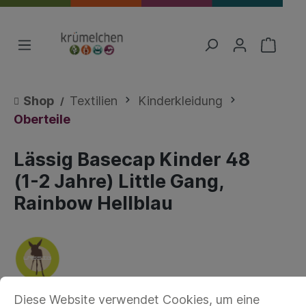
Shop
Textilien
Kinderkleidung
Oberteile
Lässig Basecap Kinder 48
(1-2 Jahre) Little Gang,
Rainbow Hellblau
Diese Website verwendet Cookies, um eine