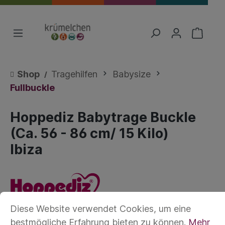
Shop
Tragehilfen
Babysize
Fullbuckle
Hoppediz Babytrage Buckle
(Ca. 56 - 86 cm/ 15 Kilo)
Ibiza
Diese Website verwendet Cookies, um eine
bestmögliche Erfahrung bieten zu können.
Mehr