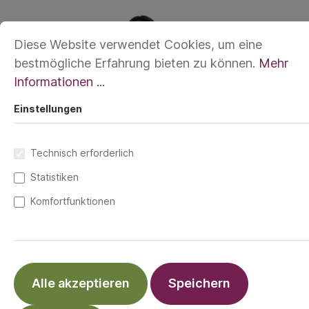
Diese Website verwendet Cookies, um eine
bestmögliche Erfahrung bieten zu können.
Mehr
Informationen ...
Einstellungen
Technisch erforderlich
Statistiken
Komfortfunktionen
Die Tuchtrage mit Hüftgurt Ab Geburt | 56 –
86 cm | 15 kg
%
120,00 €*
Alle akzeptieren
Speichern
149,00 €*
(19.46% gespart)