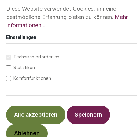
Diese Website verwendet Cookies, um eine
bestmögliche Erfahrung bieten zu können.
Mehr
Informationen ...
Einstellungen
Technisch erforderlich
Statistiken
Komfortfunktionen
49,90 €*
Preise inkl. MwSt. zzgl. Versandkosten
Minikid 4.0 / Movekid Tar
ONE 1.0
Alle akzeptieren
Speichern
ONE+ (Neugeboreneneinsatz)
ONE 2.0
Ablehnen