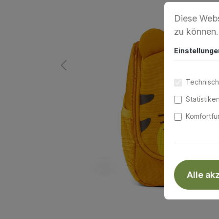
Diese Webs
zu können
Einstellunge
Technisch
Statistike
Komfortfu
Alle ak