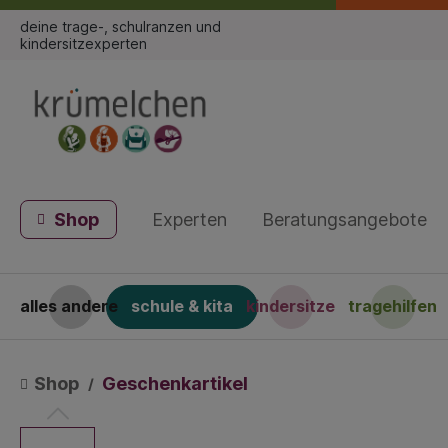
deine trage-, schulranzen und
kindersitzexperten
Shop
Experten
Beratungsangebote
alles andere
schule & kita
kindersitze
tragehilfen
Shop
Geschenkartikel