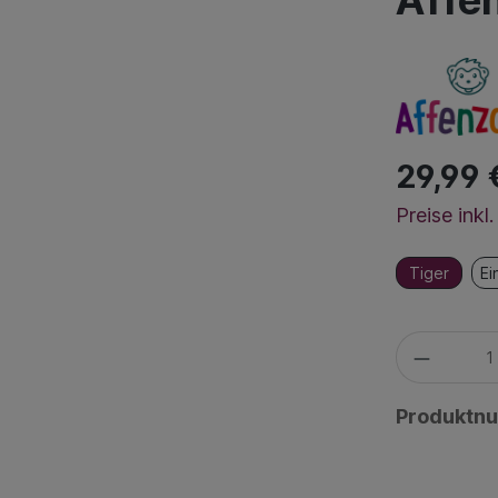
Affe
29,99 
Preise ink
Tiger
Ei
Produktn