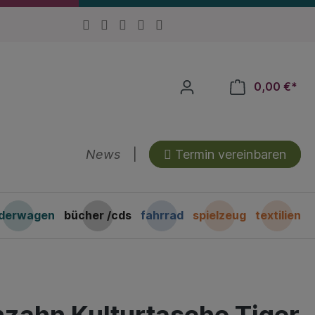
0,00 €*
News
|
Termin vereinbaren
nderwagen
bücher /cds
fahrrad
spielzeug
textilien