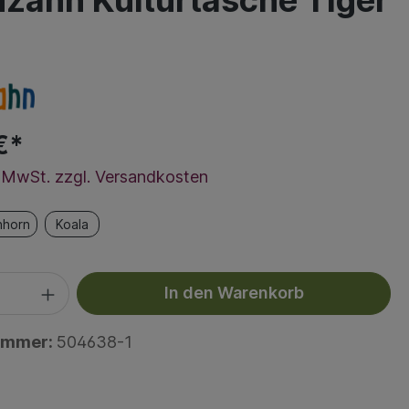
nzahn Kulturtasche Tiger
€*
l. MwSt. zzgl. Versandkosten
nhorn
Koala
In den Warenkorb
ummer:
504638-1