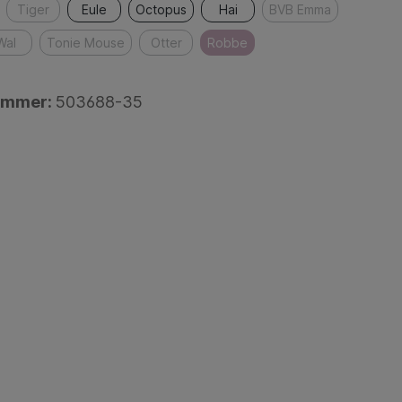
Tiger
Eule
Octopus
Hai
BVB Emma
Wal
Tonie Mouse
Otter
Robbe
ummer:
503688-35