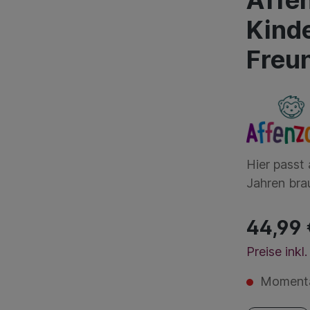
Affe
Kind
Freu
Hier passt 
Jahren bra
44,99 
Preise ink
Momentan