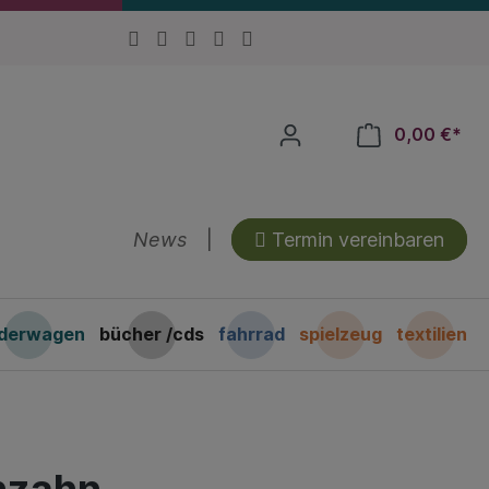
0,00 €*
News
|
Termin vereinbaren
nderwagen
bücher /cds
fahrrad
spielzeug
textilien