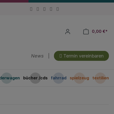
0,00 €*
News
|
Termin vereinbaren
nderwagen
bücher /cds
fahrrad
spielzeug
textilien