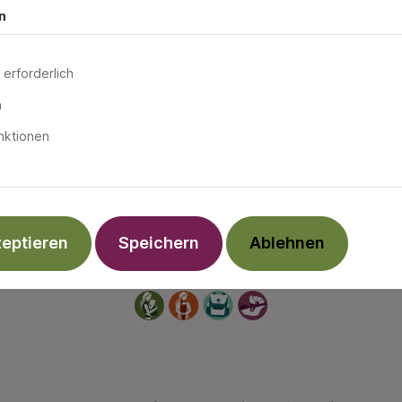
n
 erforderlich
n
r stellen ein. Bewirb Dich für ei
nktionen
Platz in unserem Team.
zeptieren
Speichern
Ablehnen