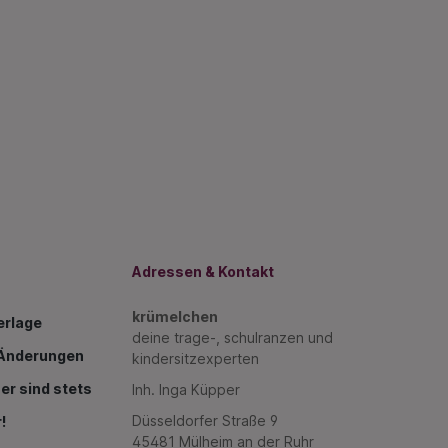
Adressen & Kontakt
krümelchen
erlage
deine trage-, schulranzen und
g Änderungen
kindersitzexperten
er sind stets
Inh. Inga Küpper
Düsseldorfer Straße 9
!
45481 Mülheim an der Ruhr